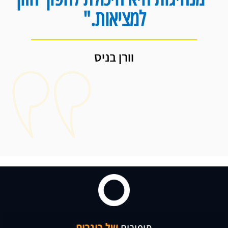
למציאות."
וורן בניס