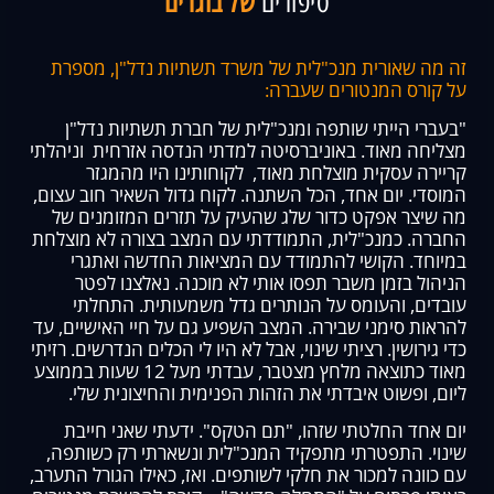
סיפורים
של בוגרים
זה מה שאורית מנכ"לית של משרד תשתיות נדל"ן, מספרת
על קורס המנטורים שעברה:
"בעברי הייתי שותפה ומנכ"לית של חברת תשתיות נדל"ן
מצליחה מאוד. באוניברסיטה למדתי הנדסה אזרחית וניהלתי
קריירה עסקית מוצלחת מאוד, לקוחותינו היו מהמגזר
המוסדי. יום אחד, הכל השתנה. לקוח גדול השאיר חוב עצום,
מה שיצר אפקט כדור שלג שהעיק על תזרים המזומנים של
החברה. כמנכ"לית, התמודדתי עם המצב בצורה לא מוצלחת
במיוחד. הקושי להתמודד עם המציאות החדשה ואתגרי
הניהול בזמן משבר תפסו אותי לא מוכנה. נאלצנו לפטר
עובדים, והעומס על הנותרים גדל משמעותית. התחלתי
להראות סימני שבירה. המצב השפיע גם על חיי האישיים, עד
כדי גירושין. רציתי שינוי, אבל לא היו לי הכלים הנדרשים. רזיתי
מאוד כתוצאה מלחץ מצטבר, עבדתי מעל 12 שעות בממוצע
ליום, ופשוט איבדתי את הזהות הפנימית והחיצונית שלי.
יום אחד החלטתי שזהו, "תם הטקס". ידעתי שאני חייבת
שינוי. התפטרתי מתפקיד המנכ"לית ונשארתי רק כשותפה,
עם כוונה למכור את חלקי לשותפים. ואז, כאילו הגורל התערב,