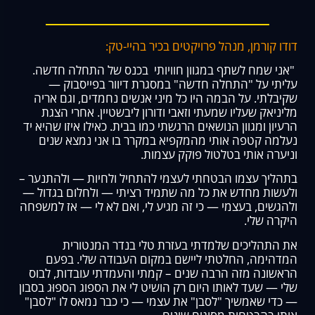
דודו קורמן, מנהל פרויקטים בכיר בהיי-טק:
"אני שמח לשתף במגוון חוויותי בכנס של התחלה חדשה.
עליתי על "התחלה חדשה" במסגרת דיוור בפייסבוק —
שקיבלתי. על הבמה היו כל מיני אנשים נחמדים, וגם אריה
מליניאק שעליו שמעתי וזאבי ודורון ליבשטיין. אחרי הצגת
הרעיון ומגוון הנושאים הרגשתי כמו בבית. כאילו איזו שהיא יד
נעלמה קטפה אותי מהמקפיא במקרר בו אני נמצא שנים
וניערה אותי בטלטול פוקק עצמות.
בתהליך עצמו הבטחתי לעצמי להתחיל ולחיות — ולהתנער –
ולעשות מחדש את כל מה שתמיד רציתי — ולחלום בגדול —
ולהגשים, בעצמי — כי זה מגיע לי, ואם לא לי — אז למשפחה
היקרה שלי.
את התהליכים שלמדתי בעזרת טלי בנדר המנטורית
המדהימה, החלטתי ליישם במקום העבודה שלי. בפעם
הראשונה מזה הרבה שנים – קמתי והעמדתי עובדות, לבוס
שלי — שעד לאותו היום רק הושיט לי את הספוג הספוּג בסבון
— כדי שאמשיך "לסבן" את עצמי — כי כבר נמאס לו "לסבן"