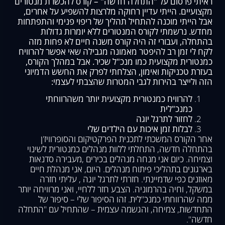
ראיתי פרסום על "התחלה חדשה" – קורס להכשרת מנטורים
מקצועיים. הייתי עדיין רחוקה מלרצות להשפיע על אחרים,
אבל הייתי מוכנה להתחיל תהליך של ריפוי פנימי והתפתחות
מחדש. נרשמתי לקורס המנטורים ללא יומרות גדולות
בהתחלה, ועבורי זה היה קורס משנה חיים לא פחות מזה
לקח לי זמן רב להיפטר מאמונה מגבילה שאי אפשר להרוויח
כמנטורית מקצועית כמו מנכ"ל שכיר. אבל במהלך הקורס,
בעזרת טכניקות ואימון, הצלחתי לפרק את החשש הדמיוני
הזה ולייצר בהירות לגבי המטרות שהצבתי לעצמי:
להרוויח כמנטורית מקצועית יותר משהרווחתי
כמנכ"לית
לחזור לתרגל יוגה
לבלות זמן איכות עם הילדים שלי
אחר הקורס המשכתי לתכנית הפרקטיקום והסופרוויז'ן
בהתחלה חדשה, התחלתי ללוות מנהלים כמנטורית לשינוי
וצמיחה. כיום אני מנחה מנהלים בכירים ,מעבירה סדנאות
בארגונים בתהליכי פיתוח מנהלים. היום, אני מנהלת חיים
מאוזנים כפי שדמיינתי. חזרתי לתרגל יוגה , עליתי חזרה
במשקל, וחיה בהרמוניה. הצבע חזר ללחיי, ואני מרוויחה יותר
ממה שהרווחתי כמנכ"לית. זהו הסיפור שלי – סיפור של
התחדשות, צמיחה, והגשמה עצמית – שהתחיל עם "התחלה
חדשה".