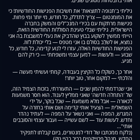
אותי בהבטחות מסוגים שונים.
גיליתי ב'תנופה לתוצאות' את חשיבות הפגישות החודשיות! כי
את המומנטום — צריך לתדלק, כל חודש, מי יותר ומי פחות.
פגישות מרתקות עם בכירי המנכ"לים והמשק בחברה
הישראלית. גיליתי שבלי טעינת הסוללות החודשית הזאת,
הייתי ממשיך לשקוע בבוץ שהדביק את נעלי למשבצת בה אני
נמצא, או לשלַב בסולם בו אני מטפס — בלי יכולת לזוז.
הפגישות החודשיות האלה, עזרו לי לנוע קדימה, כל חודש, כל
שבוע — ולעשות — למען עצמי ומשפחתי — כי רק להם
מגיע.
אחר כך, כשקלו כל הקיצין בעבודה, קמתי ועשיתי מעשה —
והלכתי — למקום אחר, טוב יותר!
אני שנרדמתי להמון שנים — התעוררתי, בזכות הצמיד הזה,
של 'התחלה חדשה' שאני ממליץ לענוד. הוא חסר משמעות
לכאורה — אבל מלא משמעת — שכל בוקר, על ידי
השמאלית — הצעיד אותי קדימה ושם אותי בחזרה על
המגרש, המפה — ואני נשאר על המפה — לעתיד נהדר
וחדש. לעשות עוד — לשם עשייה — ועבור עצמי והסובבים
אותי"…
(נלקח ממכתבו של דודי למנטורים, ביום קבלתו לתפקיד
החדש, מנהל פרוייקטים בכיר בהיי טק)