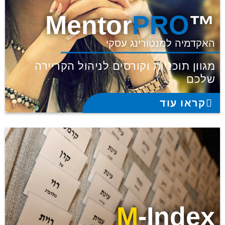
PRO
™Mentor
האקדמיה למנטורינג עסקי
מגוון תוכניות וקורסים לניהול הקריירה
שלכם
קראו עוד
M
-Index