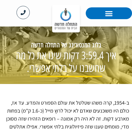
™MentoRing לארגונים
האקדמיה ™MentorPro
בלוג המנטורינג של התחלה חדשה
איך 3:59.4 דקות שינו את כל מה
שחשבנו על בלתי אפשרי.
ב-1954, קרה משהו שטלטל את עולם הספורט והמדע. עד אז,
כולם היו משוכנעים שאדם לא יכול לרוץ מייל (כ-1.6 ק"מ) בפחות
מארבע דקות. זה לא היה רק אמונה – רופאים הזהירו שזה מסוכן
מדי, מומחים טענו שזה פיזיולוגית בלתי אפשרי. אפילו אתלטים