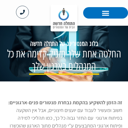
האקדמיה ™MentorPro
™MentoRing לארגונים
בלוג המנטורינג
בלוג המנטורינג של התחלה חדשה
החלטה אחת שלך תזניק קדימה את כל
המנהלים בארגון שלך
זה הזמן להשקיע בהקמת נבחרת מנטורים פנים-ארגוניים:
חשוב ומעשיר לעבוד עם יועצים חיצוניים, אבל אין השקעה
בפיתוח ארגוני עם החזר גבוה כל כך
, כמו
תהליכי למידה
ופיתוח ארגוני המתבצעים ע"י מנהלים מתוך הארגון שהוכשרו