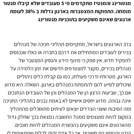
מנטורינג והמנטיז מתקדמים פי 5 מעובדים שלא קיבלו מנטור
מומחה. התפוקות המצטברות בארגון גדלות ב 38% לעומת
ארגונים שאינם משקיעים בתוכניות מנטורינג
ברב הארגונים בישראל, מתקיימים תהליכי חניכה של מנהלים
בכירים לעובדים המתחילים את דרכם בחברה או כאלו שנכנסים
לתפקיד חדש. אין ספק כי מינוף הידע והנסיון המצטבר של
מנהלים בכירים, מקצר למצטרפים חדשים את זמן הלמידה על
הארגון, מטרותיו ודרכי פעולתו, כמו גם קבלת כלים ניהוליים
שיכולים לסייע להם להתפתח כמנהלים בארגון. השאלה היא מדוע
אם כך, שביעות הרצון הן של המנהלים והן של העובדים הנחנכים
אינה גבוהה. מדוע יחסים אישיים לא באמת נבנים בתהליכי החניכה
ומה הסיבות ששני הצדדים יוצאים לעיתים מתוסכלים מהתהליך
במקום להיות מועצמים ממנו? התשובה נמצאת בכך שחלק גדול
מהארגונים אינם משקיעים בהכשרת המנהלים להיות חונכים.
הידע והניסיון הם חשובים, אך כל אדם זקוק לכלים שמתאימים לו