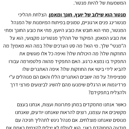
המשמעות של להיות מנטור.
מנטור הוא שילוב של יועץ, חונך ומאמן
. הצלחת תהליכי
מנטורינג פנים ארגוניים, טמונים בפיתוח המיומנות של המנהל
המנטור, מתי הוא חובש את כובע היועץ, מתי את כובע החונך ומתי
את כובע המאמן. המיקוד של תהליך מנטורינג מקצועי, הוא על
ה"מנטי" שלך. מי הוא? מה סט הערכים שלו? במה הוא מאמין? מה
החוזקות שלו? מה היכולות שלו? ואיפה כל אלו פוגשים את
התפקיד בו נמצא כרגע. האם התפקיד מהווה פלטפורמה עבורו
להביא לידי ביטוי את החוזקות שלו? איפה האתגרים שלו
ספציפית? על מה יושבים האתגרים הללו והאם הם מנוהלים ע"י
פרדיגמות או הרגלים שימנעו מהם להשיג לביצועים פורצי דרך
ולהצליח בתפקידם?
כאשר אנחנו מתמקדים במתן פתרונות ועצות, אנחנו בעצם
מקשיבים את עצמנו, רוצים להראות שאנחנו יודעים, שאנחנו
מנוסים שאנחנו מוצלחים. אם מנהל ניגש לתהליך חניכה עם
תודעה הממוקדת באני, הוא לעולם לא יצליח להצמיח באמת את