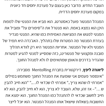
העובד החדש. מדובר כאן בעצם על מערכת יחסים חד כיוונית
במקום מערכת יחסים הדדית.
המנהל המנטור פועל כאסטרטג. הוא מביא את המנטי שלו למפות
היכן הוא נמצא באמת. הוא מנטרל את ה"סיפורים על" ומוביל את
המנטי לפגוש את המציאות האמיתית כמו שהיא. המנטי מגדיר
בעזרת המנטור מה המטרות שלו בתהליך. האג'נדה היא תמיד של
המנטי ולא של המנטור. אחריות המנטור היא רק לוודא תהליך
מובנה ומקצועי של מנטורינג, כזה שמסייע למנטי להגיע למטרות
שהגדיר בדרכים והאופן שמתאימים לו ולא למנהל החונך.
ליאורה ליפץ
, דירקטורית בחברת
MentoRing
מסבירה:
"
אינספור פעמים אני שומעת את המנהל החונך משתמש במילים
"אמרתי לו שהוא צריך.." אמרתי לו שכדאי לו…." "הוא חייב להבין
ש …"– אז זהו, שלא. העובד לא צריך, הוא לא חייב להבין, הוא לא
חייב לחשוב שכדאי לו להתנהל כמו המנהל החונך. הוא ימצא את
התשובות בשאלות שישאל אותו המנהל המנטור. הוא יוכל לייצר