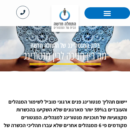
האקדמיה ™MentorPro
™MentoRing לארגונים
בלוג המנטורינג
בלוג המנטורינג של התחלה חדשה
מה בין חניכה לבין מנטורינג
יישום תהליך מנטורינג פנים ארגוני מוביל לשימור המנהלים
והעובדים ב59% יותר מארגונים שלא השקיעו בהכשרות
מקצועיות של תוכניות מנטורינג למנהלים. המנטורים
מקודמים פי 6 ממנהלים אחרים שלא עברו תהליכי הכשרה של