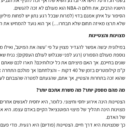
בשמי הכדורסל הישראלי וברגע השיא שלו אף זכה להניף את הגביע עם 
הישגיו הרבים, את חלום ה-NBA הוא מעולם לא זכה להגשים.
הסיפור על איתן אמנם בדוי (למרות שבכל רגע נתון יש לפחות מיליון א
שלא תרצו מאיזה תחום שלא תבחרו…) אך הוא נועד להמחיש את ההבד
מצוינות והצטיינות
במילונית יבשה אפשר להגדיר מצוין על פי 'עשה את המיטב', ואילו מצ
נוספת מעולם הספורט (רגע לפני שנגלוש לעולם העסקים): נניח שאת
שהוא זכה בתחרות והצטיין, אך אתם, שהגעתם למטרה שהצבתם לעצמ
מה מהם מספק יותר? מה משרת אתכם יותר?
הצטיינות הינה אירוע יחסי וחיצוני. כלומר, היא יחסית לאנשים אחרי
מצוינות הינה תהליך של מיצוי הפוטנציאל הקיים באדם עצמו. היא אי
של האדם.
כך שמצוינות היא דרך חיים. הצטיינות (פודיום) היא רגעית. מדי פע