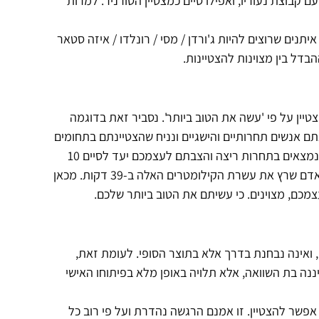
קבוצת נעוריו, ואפילו סיים כמצטיין הטורניר. למרות
יתנים שרוצים להיות ג'ורדן / מסי / רונלדו / איזה סטאר
ל בין מצוינות להצטיינות.
טיין על פי 'עשה את הטוב ביותר'. נסביר זאת בדוגמה
ם אנשים תחרותיים והישגיים ונניח שהצטיינתם בתחומים
שונים בחייכם. אך האם מיציתם את כל יכולותיכם? תארו לכם שאתם נמצאים בתחרות ריצה והצבתם לעצמכם יעד לסיים 10
ק"מ קילומטרים בזמן של 40 דקות – והצלחתם! אך מולכם התחרה אדם שרץ את עשרת הקילומטרים האלה ב-39 דקות. מכאן
כם, מצוינים. כי עשיתם את הטוב ביותר שלכם.
ם, ואינה נבחנת בדרך אלא בתוצר הסופי. לעומת זאת,
ננה בת השוואה, אלא תלויה באופן מלא בפיתוחו האישי
ם אפשר להצטיין. זו אמנם הרגשה נהדרת ועל פי רוב כל