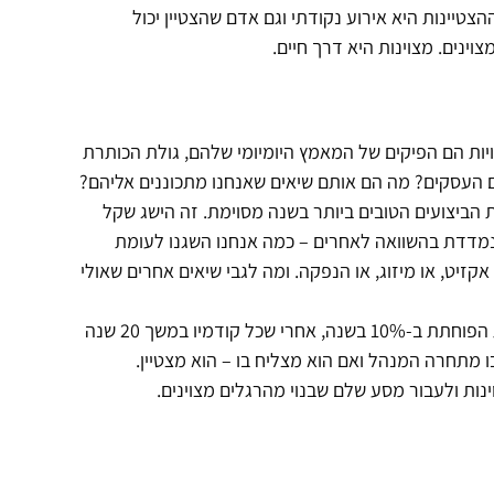
טיינות היא אירוע נקודתי וגם אדם שהצטיין יכול
נים. מצוינות היא דרך חיים.
יות הם הפיקים של המאמץ היומיומי שלהם, גולת הכותרת
 העסקים? מה הם אותם שיאים שאנחנו מתכוננים אליהם?
א ברורה וחד ערכית – לדוגמה: חברה X השיגה את הביצועים הטובים ביותר בשנה מסוימת. זה הישג שקל
 נמדדת בהשוואה לאחרים – כמה אנחנו השגנו לעומת
יט, או מיזוג, או הנפקה. ומה לגבי שיאים אחרים שאולי
הנה דוגמה: מה תגידו על מנהל שהצליח להוריד את העלות השולית הפוחתת ב-10% בשנה, אחרי שכל קודמיו במשך 20 שנה
 מתחרה המנהל ואם הוא מצליח בו – הוא מצטיין.
ינות ולעבור מסע שלם שבנוי מהרגלים מצוינים.