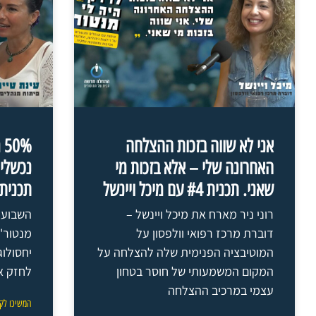
אני לא שווה בזכות ההצלחה
%
האחרונה שלי – אלא בזכות מי
נכשלי
שאני. תכנית #4 עם מיכל ויינשל
תכנית #3: עם עינת טיי
רוני ניר מארח את מיכל ויינשל –
השבוע 
דוברת מרכז רפואי וולפסון על
מנטור' 
המוטיבציה הפנימית שלה להצלחה על
יחסולוג
המקום המשמעותי של חוסר בטחון
לחזק את
עצמי במרכיב ההצלחה
המשיכו לק