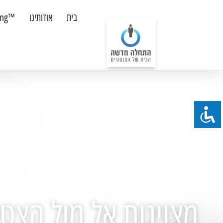
בית
אודותינו
™MentoRing לארגונים
בלוג המנטורינג של התחלה חדשה
מצוינות אל מול הצטי