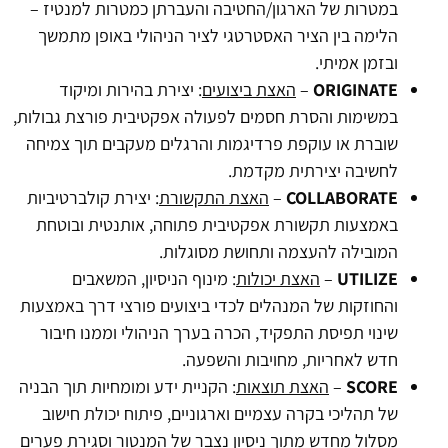
במטרות של הארגון/החטיבה והעברתן כמטרות למנטיז –
הלימה בין הציר האסטרטגי לציר הניהולי באופן מתמשך
ובזמן אמיתי.
ORIGINATE
–
האצת ביצועים
: יצירת בהירות ומיקוד
במשימות והסרת חסמים לפעולה אפקטיבית פורצת גבולות,
שוברת או עוקפת פרדיגמות והרגלים מעקבים תוך צמיחה
לחשיבה יצירתית מקדמת.
COLLABORATE
–
האצת התקשורת
: יצירת קולברטיביות
באמצעות תקשורת אפקטיבית פתוחה, אותנטית ובוטחת
המובילה להעצמה ותחושת מסוגלות.
UTILIZE
–
האצת יכולות
: מינוף הניסיון, המשאבים
והחוזקות של המנהלים לכדי ביצועים פורצי דרך באמצעות
שינוי תפיסת התפקיד, הכרה בערך הניהולי וממנו חיבור
חדש לאחריות, מחויבות והשפעה.
SCORE
–
האצת תוצאות
: הקניית ידע ומומחיות תוך הבניה
של תהליכי בקרה עצמיים וארגוניים, פיתוח יכולת חישוב
מסלול מחדש מתוך ניסיון נצבר של המנטור וסגירת פערים