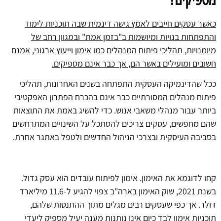
כאשר עסקים חייבים לאמץ גישה דינמית שבה תוכניות לימוד
והתפתחות בנויות ומיושמות ב"בזמן אמת" ובמגוון רחב של
מיומנויות, תהליכי פיתוח המנהלים כמו אימון וייעוץ ארגוני, אמנם
חשובים ומועילים באשר הם, אך כבר אינם מספיקים.
ככל שהדינמיקה העסקית התפתחה בשנים האחרונות, תהליכי
פיתוח מנהלים המסורתיים כבר אינם בהכרח הפתרון האפקטיבי
ביותר עבור מנהלי משאבי אנוש. כדי להשיג באמת את התוצאות
שהם מחפשים, עסקים צריכים להסתכל על השינויים המתרחשים
בסביבה העיסקית ובצרכי הניהול החדשים ולטפל באתגר אחרת.
קחו לדוגמא את האימון. אימון לפיתוח עובדים הוא עסק גדול.
בשנת 2021, שוק האימון בארה"ב צפוי להגיע ל-11.6 מיליארד
דולר. אך כפי שעסקים רבים מגלים מתוך ההתנסות שלהם,
תוכניות אימון לבד כיום אינן נותנות מענה יעיל מספיק ליעדי