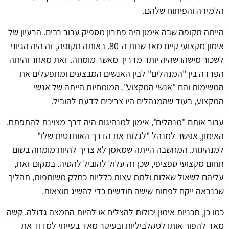
הלמידה והפיתוח שלהם.
הייתה תקופה שבה אימון היה פתרון מספיק עבור רבים. הרעיון של
אימון מקצועי קיים מאז שנות ה-80. באותה תקופה, זה היה הגיוני
לשכור מישהו שהיה יותר מדריך מאשר מומחה. זאת מאחר והיתה
הפרדה בין "המנהלים" לבין האנשים המבצעים ומתפעלים את
המשימות והם "אנשי המקצוע". המומחיות הייתה של אנשי
המקצוע, בעוד שהמנהלים היו צריכים לדעת להוביל.
עבור אותם "מנהלים", אימון למנהיגות היה דרך מצוינת להתפתח.
האימון, אפשר למנהל "לגלות את הדרך האותנטית שלו"
למנהיגות. המחשבה הייתה שמאמן לא צריך להיות מומחה בשום
תחום מקצועי ספציפי, שכן זה עלול להוביל להטיה. במקום זאת,
עליהם לשאול שאלות ולתת עצות כלליות כחלק משותפות, תהליך
שכנראה ייקח לפחות שישה חודשים כדי להשיג תוצאות.
כמו כן, תכניות אימון יכולות להצליח או להיות החמצה גדולה. קשה
מאד להפוך אותן לסקלביליות ובעיקר מאד בעייתי למדוד את