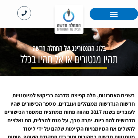
™MentoRing לארגונים
האקדמיה ™MentorPro
בלוג המנטורינג של התחלה חדשה
תהיו מנטורים או אל תהיו בכלל
בשנים האחרונות, חלה קפיצת מדרגה בביקוש למיומנויות
חדשות הנדרשות ממנהלים ועובדים. מספר הכישורים שהיו
לעובדים בשנת 2017 מהווה פחות ממחצית ממספר הכישורים
הדרושים להם כיום. יתרה מכך, על מנת להצליח, הם נאלצים
להשלים את המיומנויות הקיימות שלהם על ידי לימוד
מיומנויות חדשות במהירות ותוך כדי תפקודם השוטף. פיתוח