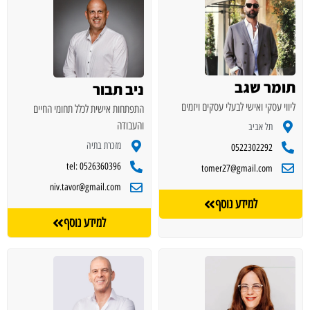
תומר שגב
ניב תבור
ליווי עסקי ואישי לבעלי עסקים ויזמים
התפתחות אישית לכלל תחומי החיים
והעבודה
תל אביב
מזכרת בתיה
0522302292
tel: 0526360396
tomer27@gmail.com
niv.tavor@gmail.com
למידע נוסף
למידע נוסף