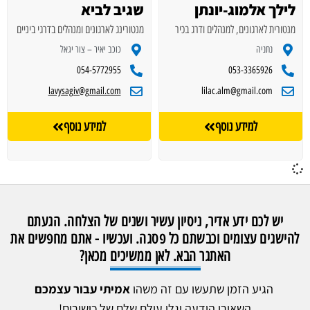
לילך אלמוג-יונתן
שגיב לביא
מנטורית לארגונים, למנהלים ודרג בכיר
מנטורינג לארגונים ומנהלים בדרגי ביניים
נתניה
כוכב יאיר – צור יגאל
054-5772955
053-3365926
lavysagiv@gmail.com
lilac.alm@gmail.com
למידע נוסף
למידע נוסף
יש לכם ידע אדיר, ניסיון עשיר ושנים של הצלחה. הגעתם
להישגים עצומים וכבשתם כל פסגה. ועכשיו - אתם מחפשים את
האתגר הבא. לאן ממשיכים מכאן?
הגיע הזמן שתעשו עם זה משהו
אמיתי עבור עצמכם
השאירו הודעה וגלו עולם שלם של כישורים!