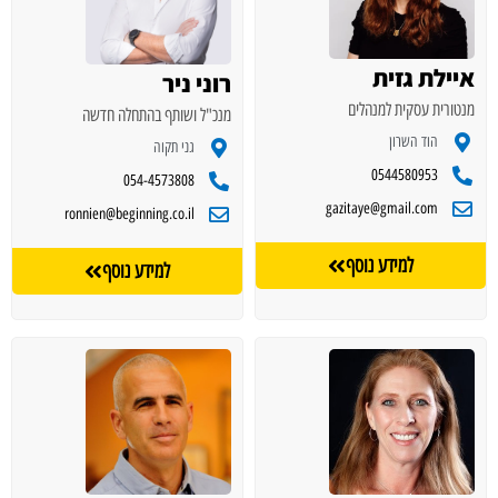
איילת גזית
רוני ניר
מנטורית עסקית למנהלים
מנכ"ל ושותף בהתחלה חדשה
הוד השרון
גני תקוה
0544580953
054-4573808
gazitaye@gmail.com
ronnien@beginning.co.il
למידע נוסף
למידע נוסף