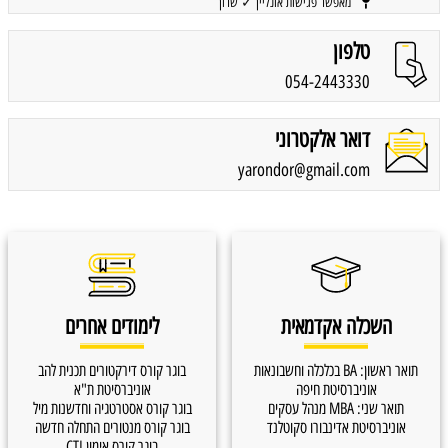
מאפשר פגישות אונליין ✓ שרון
טלפון
054-2443330
דואר אלקטרוני
yarondor@gmail.com
השכלה אקדמאית
לימודים אחרים
תואר ראשון: BA בכלכלה וחשבונאות
בוגר קורס דירקטורים תכנית להב
אוניברסיטת חיפה
אוניברסיטת ת"א
תואר שני: MBA מנהל עסקים
בוגר קורס אסטרטגיה וחדשנות מיל
אוניברסיטת אדינבורו סקוטלנד
בוגר קורס מנטורים התחלה חדשה
בוגר קורס אימון CTI