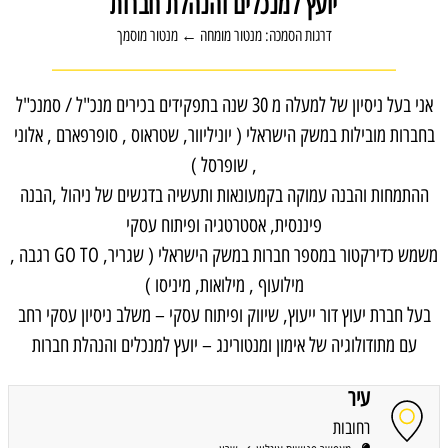
יועץ למנכלים והנהלת חברות
דרגות הסמכה: מנטור מומחה ← מנטור מוסמך
אני בעל ניסיון של למעלה מ 30 שנה בתפקידים בכירים מנכ"ל / סמנכ"ל
בחברות מובילות במשק הישראלי ( יוניליוור, שטראוס , סופרפארם , אלוני
, שופרסל )
ההתמחות והבנה עמוקה בקמעונאות ותעשיה בדגשים של ניהול ,הבנה
פיננסית, אסטרטגיה ופיתוח עסקי
משמש כדירקטור במספר חברות במשק הישראלי ( שגריר, GO TO רגבה ,
מילועוף , מילואות, מיניסו )
בעל חברת יעוץ דור ייעוץ, שיווק ופיתוח עסקי – משלב ניסיון עסקי רחב
עם מתודולוגיה של אימון ומנטורינג – יועץ למנכלים והנהלת חברות
עיר
רחובות