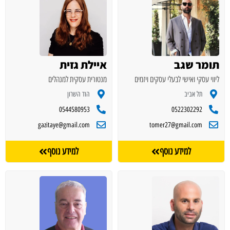
תומר שגב
איילת גזית
ליווי עסקי ואישי לבעלי עסקים ויזמים
מנטורית עסקית למנהלים
תל אביב
הוד השרון
0544580953
0522302292
gazitaye@gmail.com
tomer27@gmail.com
למידע נוסף
למידע נוסף