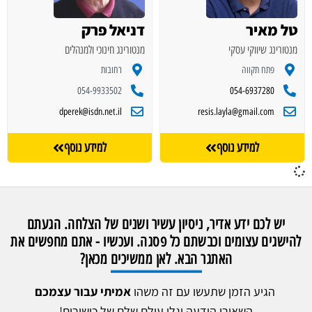
טל מאיר
דניאל פרק
מנטורינג שיווקי עסקי
מנטורינג חינוכי ולמנהלים
פתח תקווה
רחובות
054-9933502
054-6937280
dperek@isdn.net.il
resis.layla@gmail.com
למידע נוסף
למידע נוסף
יש לכם ידע אדיר, ניסיון עשיר ושנים של הצלחה. הגעתם
להישגים עצומים וכבשתם כל פסגה. ועכשיו - אתם מחפשים את
האתגר הבא. לאן ממשיכים מכאן?
הגיע הזמן שתעשו עם זה משהו
אמיתי עבור עצמכם
השאירו הודעה וגלו עולם שלם של כישורים!