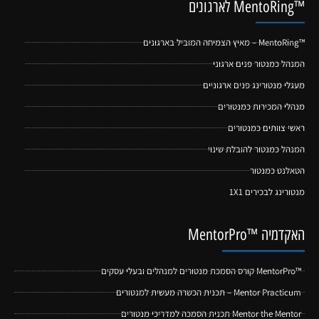
™MentoRing לארגונים
™MentoRing – מאיץ הצמיחה המוביל בארגונים
המנהל כמנטור פנים ארגוני
מעגלי מנטורינג פנים ארגוניים
מנהלי המכירות כמנטורים
ראשי צוותים כמנטורים
המנהל כמנטור להובלת שינוי
הטאלנט כמנטור
מנטורינג לבכירים 1X1
האקדמיה ™MentorPro
™MentorPro קורס הסמכת מנטורים למנהלים ובעלי עסקים
Mentor Practicum – תכנית הכשרה מעשית למנטורים
Mentor the Mentor תכנית הסמכה למדריכי מנטורים