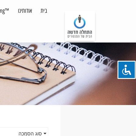
בית
אודותינו
™MentoRing לארגונים
סוג הסמכה