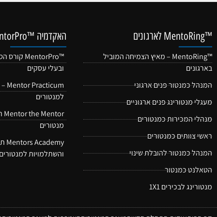
™MentoRing לארגונים
האקדמיה ™MentorPro
™MentoRing – מאיץ הצמיחה המוביל
™MentorPro
בארגונים
ובעלי עסקים
המנהל כמנטור פנים ארגוני
icum
למנטורים
מעגלי מנטורינג פנים ארגוניים
tor
מנהלי המכירות כמנטורים
מנטורים
ראשי צוותים כמנטורים
demy
המנהל כמנטור להובלת שינוי
והשתלמויות למנטורים 
הטאלנט כמנטור
מנטורינג לבכירים 1X1