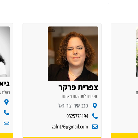
גיא
צפרית פרקר
ם
בעלת עס
מנטורית למנהיגות מאוזנת
כוכב יאיר- צור יגאל
0525773194
zafrit76@gmail.com