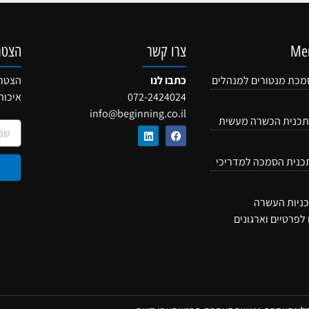
צרו קשר
הצטר
 קורס הסמכת מנטורים למנהלים
כתבו לנו
הצטרפ
072-2424024
איכות
info@beginning.co.il
Mentor Pract – תכנית הכשרה מעשית
Mentor the Men תכנית הסמכה למדריכי
Mentors Aca תכניות העשרה
לפרטיים וארגונים