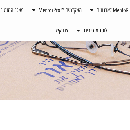
האקדמיה ™MentorPro
מאגר המנטורי
בלוג המנטורינג
צרו קשר